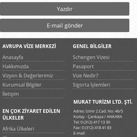
Yazdır
E-mail gönder
AVRUPA VİZE MERKEZİ
GENEL BİLGİLER
Anasayfa
Schengen Vizesi
Hakkımızda
Pasaport
Vizyon & Değerlerimiz
Vize Nedir?
Kurumsal Bilgiler
Sigorta İşlemleri
İletişim
MURAT TURİZM LTD. ŞTİ.
EN ÇOK ZİYARET EDİLEN
Adres: İzmir 2.Cad. No: 46/5
Kızılay - Çankaya / ANKARA
ÜLKELER
Tel: 0 (312) 417 13 30
Fax: 0 (312) 418 41 83
Afrika Ülkeleri
E-mail: