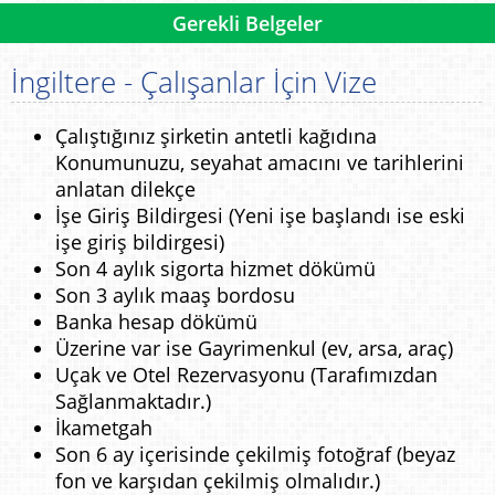
Gerekli Belgeler
İngiltere - Çalışanlar İçin Vize
Çalıştığınız şirketin antetli kağıdına
Konumunuzu, seyahat amacını ve tarihlerini
anlatan dilekçe
İşe Giriş Bildirgesi (Yeni işe başlandı ise eski
işe giriş bildirgesi)
Son 4 aylık sigorta hizmet dökümü
Son 3 aylık maaş bordosu
Banka hesap dökümü
Üzerine var ise Gayrimenkul (ev, arsa, araç)
Uçak ve Otel Rezervasyonu (Tarafımızdan
Sağlanmaktadır.)
İkametgah
Son 6 ay içerisinde çekilmiş fotoğraf (beyaz
fon ve karşıdan çekilmiş olmalıdır.)