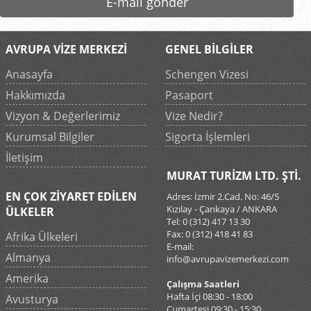
E-mail gönder
AVRUPA VİZE MERKEZİ
GENEL BİLGİLER
Anasayfa
Schengen Vizesi
Hakkımızda
Pasaport
Vizyon & Değerlerimiz
Vize Nedir?
Kurumsal Bilgiler
Sigorta İşlemleri
İletişim
MURAT TURİZM LTD. ŞTİ.
EN ÇOK ZİYARET EDİLEN
Adres: İzmir 2.Cad. No: 46/5
Kızılay - Çankaya / ANKARA
ÜLKELER
Tel: 0 (312) 417 13 30
Fax: 0 (312) 418 41 83
Afrika Ülkeleri
E-mail:
Almanya
info@avrupavizemerkezi.com
Amerika
Çalışma Saatleri
Hafta İçi 08:30 - 18:00
Avusturya
Cumartesi 09:30 - 15:30