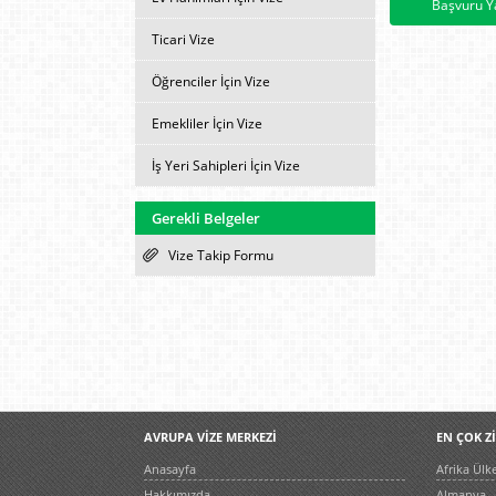
Başvuru Y
Ticari Vize
Öğrenciler İçin Vize
Emekliler İçin Vize
İş Yeri Sahipleri İçin Vize
Gerekli Belgeler
Vize Takip Formu
AVRUPA VİZE MERKEZİ
EN ÇOK Z
Anasayfa
Afrika Ülke
Hakkımızda
Almanya