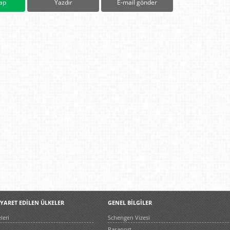
ap
Yazdır
E-mail gönder
İYARET EDİLEN ÜLKELER
GENEL BİLGİLER
leri
Schengen Vizesi
Pasaport