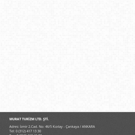
MURAT TURİZM LTD. ŞTİ.
Adres: İzmir 2.Cad. No: 46/5 Kızılay - Çankaya / ANKARA
Tel: 0 (312) 417 13 30