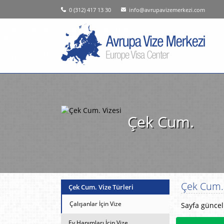
0 (312) 417 13 30
info@avrupavizemerkezi.com
Çek Cum.
Çek Cum. 
Çek Cum. Vize Türleri
Çalışanlar İçin Vize
Sayfa güncell
Ev Hanımları İçin Vize