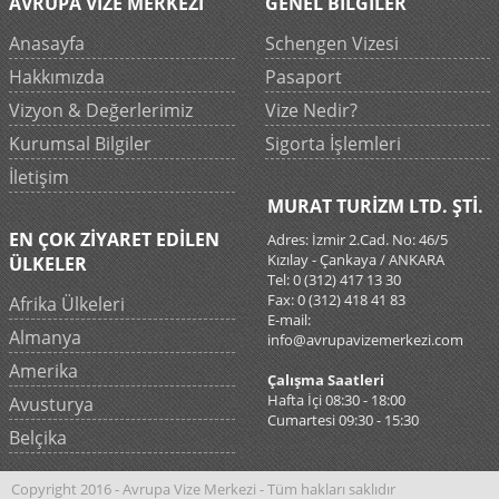
AVRUPA VİZE MERKEZİ
GENEL BİLGİLER
Anasayfa
Schengen Vizesi
Hakkımızda
Pasaport
Vizyon & Değerlerimiz
Vize Nedir?
Kurumsal Bilgiler
Sigorta İşlemleri
İletişim
MURAT TURİZM LTD. ŞTİ.
EN ÇOK ZİYARET EDİLEN
Adres: İzmir 2.Cad. No: 46/5
Kızılay - Çankaya / ANKARA
ÜLKELER
Tel: 0 (312) 417 13 30
Fax: 0 (312) 418 41 83
Afrika Ülkeleri
E-mail:
Almanya
info@avrupavizemerkezi.com
Amerika
Çalışma Saatleri
Hafta İçi 08:30 - 18:00
Avusturya
Cumartesi 09:30 - 15:30
Belçika
Copyright 2016 - Avrupa Vize Merkezi - Tüm hakları saklıdır