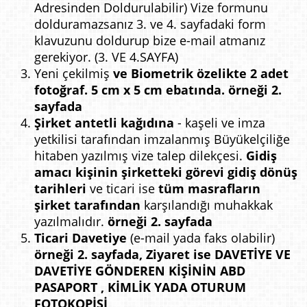
Adresinden Doldurulabilir) Vize formunu
dolduramazsanız 3. ve 4. sayfadaki form
klavuzunu doldurup bize e-mail atmanız
gerekiyor. (3. VE 4.SAYFA)
Yeni çekilmiş
ve Biometrik özelikte 2 adet
fotoğraf. 5 cm x 5 cm ebatında.
örneği 2.
sayfada
Şirket antetli kağıdına
- kaşeli ve imza
yetkilisi tarafından imzalanmış Büyükelçiliğe
hitaben yazılmış vize talep dilekçesi.
Gidiş
amacı kişinin şirketteki görevi gidiş dönüş
tarihleri
ve ticari ise
tüm masrafların
şirket tarafından
karşılandığı muhakkak
yazılmalıdır.
örneği 2. sayfada
Ticari Davetiye
(e-mail yada faks olabilir)
örneği 2. sayfada, Ziyaret ise DAVETİYE VE
DAVETİYE GÖNDEREN KİŞİNİN ABD
PASAPORT , KİMLİK YADA OTURUM
FOTOKOPİSİ