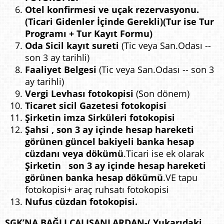
Otel konfirmesi ve uçak rezervasyonu
.
(Ticari Gidenler İçinde Gerekli)(
Tur ise Tur
Programı + Tur Kayıt Formu)
Oda Sicil kayıt sureti
(Tic veya San.Odası --
son 3 ay tarihli)
Faaliyet Belgesi
(Tic veya San.Odası -- son 3
ay tarihli)
Vergi Levhası fotokopisi
(Son dönem)
Ticaret sicil Gazetesi fotokopisi
Şirketin imza Sirküleri fotokopisi
Şahsi , son 3 ay içinde hesap hareketi
görünen güncel
bakiyeli banka hesap
cüzdanı veya dökümü
.Ticari ise ek olarak
Şirketin son 3 ay içinde
hesap hareketi
görünen banka hesap dökümü
.VE tapu
fotokopisi+ araç ruhsatı fotokopisi
Nufus cüzdan fotokopisi.
SGK’NA BAĞLI ÇALIŞANLARDAN-( Yukarıdaki