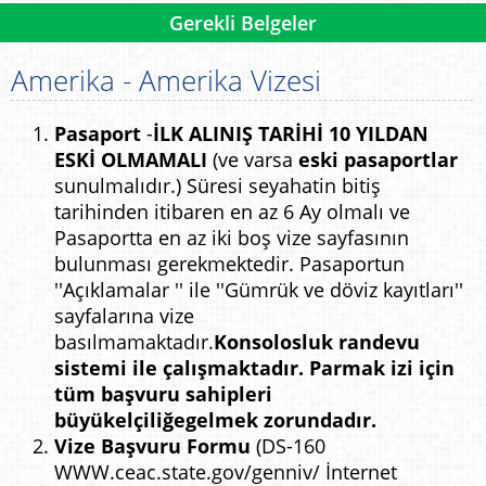
Gerekli Belgeler
Amerika - Amerika Vizesi
Pasaport
-
İLK ALINIŞ TARİHİ 10 YILDAN
ESKİ OLMAMALI
(ve varsa
eski pasaportlar
sunulmalıdır.) Süresi seyahatin bitiş
tarihinden itibaren en az 6 Ay olmalı ve
Pasaportta en az iki boş vize sayfasının
bulunması gerekmektedir. Pasaportun
''Açıklamalar '' ile ''Gümrük ve döviz kayıtları''
sayfalarına vize
basılmamaktadır.
Konsolosluk randevu
sistemi ile çalışmaktadır. Parmak izi için
tüm başvuru sahipleri
büyükelçiliğe
gelmek zorundadır
.
Vize Başvuru Formu
(DS-160
WWW.ceac.state.gov/genniv/
İnternet